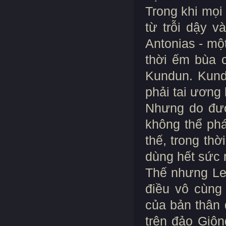
Trong khi mọi
từ trỗi dậy v
Antonias - mộ
thời ếm bùa 
Kundun. Kundu
phải tai ương 
Nhưng do đượ
không thể ph
thế, trong th
dùng hết sức 
Thế nhưng Le
điều vô cùng 
của bản thân 
trên đảo Giôn