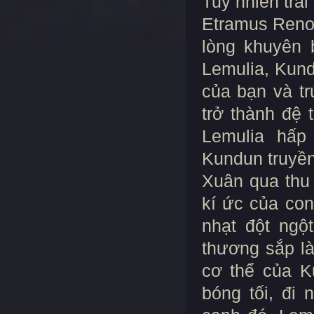
Tuy nhiên trá
Etramus Renos
lòng khuyên 
Lemulia, Kund
của bạn và tr
trở thành đệ 
Lemulia hấp
Kundun truyền
Xuân qua thu 
kí ức của con
nhạt đột ngộ
thương sắp là
cơ thể của K
bóng tối, đi