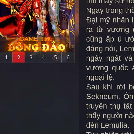
tìm thấy sự ho
Ngay trong thờ
Đại mỹ nhân l
ra từ vương 
cũng ấp ủ ướ
đáng nói, Lem
1
2
3
4
5
6
ngây ngất và
vương quốc 
ngoại lệ.
Sau khi rời 
Sekneum. Ông
truyền thụ tấ
thấy người nà
đến Lemulia.