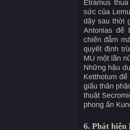
Etramus thua
sức của Lemul
dậy sau thời 
Antonias để 
chiến đẫm má
quyết định tr
MU một lần nữ
Những hậu duệ
Ketthotum để 
giấu thân phậ
thuật Secromi
phong ấn Kun
6. Phát hiện