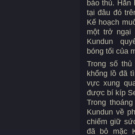
báo thù. Hắn 
tại đâu đó tr
Kế hoạch muố
một trở ngại 
Kundun quyết 
bóng tối của 
Trong số thủ
khổng lồ đã t
vực xung qua
được bí kíp S
Trong thoáng
Kundun về ph
chiếm giữ sứ
đã bỏ mặc K