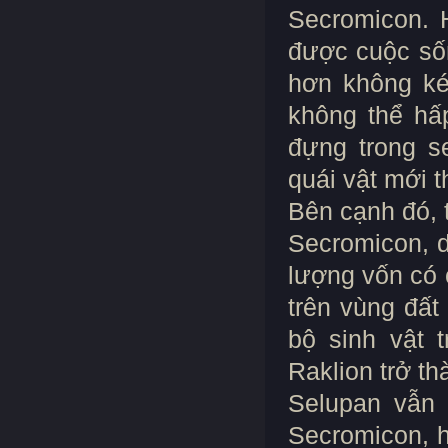
Secromicon. 
được cuộc số
hơn không ké
không thể hấ
đựng trong s
quái vật mới t
Bên cạnh đó, 
Secromicon, d
lượng vốn có 
trên vùng đất
bộ sinh vật 
Raklion trở th
Selupan vẫn 
Secromicon, h