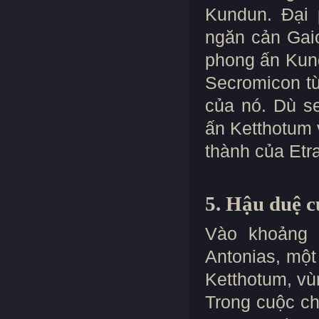
Kundun. Đại 
ngăn cản Gaio
phong ấn Kund
Secromicon từ 
của nó. Dù s
ấn Ketthotum 
thành của Etr
5. Hậu duệ c
Vào khoảng 
Antonias, mộ
Ketthotum, vù
Trong cuộc ch