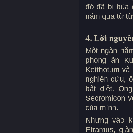
đó đã bị bùa 
năm qua từ từ
4. Lời nguyề
Một ngàn năm 
phong ấn Ku
Ketthotum và 
nghiên cứu, ô
bất diệt. Ôn
Secromicon vớ
của mình.
Nhưng vào k
Etramus, già