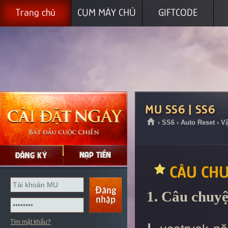
Trang chủ
CỤM MÁY CHỦ
GIFTCODE
MU SS6 | SS6
› SS6 › Auto Reset › 
CÂU CHU
1. Câu chuyệ
Tìm mật khẩu?