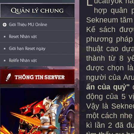
L
ucatryok n
hợp quân 
Sekneum tăm t
Giới Thiệu MU Online
Kế sách được
Reset Nhân vật
phương pháp
thuật cao dự
Giới hạn Reset ngày
thành từ 8 y
Relife Nhân vật
được chọn là
người của Aru
ấn của quỷ"
đ
động của 5 v
Vậy là Sekne
một cách nhẹ
kì lần 2 đã đ