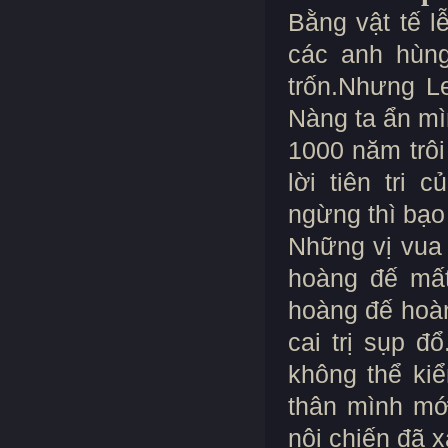
Bằng vật tế 
các anh hùng
trốn.Nhưng L
Nàng ta ẩn mì
1000 năm trô
lời tiên tri 
ngừng thì bạo 
Những vị vua t
hoàng đế mất
hoàng đế hoàn
cai trị sụp đ
không thể kiể
thân mình mớ
nội chiến đã x