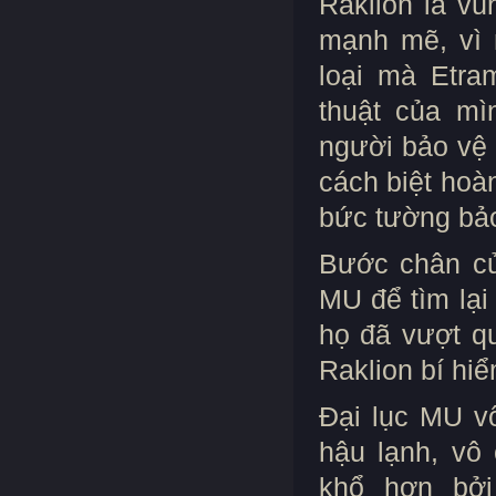
Raklion là v
mạnh mẽ, vì 
loại mà Etra
thuật của mì
người bảo vệ 
cách biệt hoà
bức tường bảo
Bước chân củ
MU để tìm lại
họ đã vượt qu
Raklion bí hiể
Đại lục MU vố
hậu lạnh, vô
khổ hơn bở