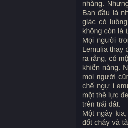
nhàng. Nhưng 
Ban đầu là n
giác có luồng
không còn là 
Mọi người tro
Lemulia thay 
ra rằng, có m
khiển nàng. N
mọi người cũ
chế ngự Lemul
một thế lực đ
trên trái đất.
Một ngày kia,
đốt cháy và t