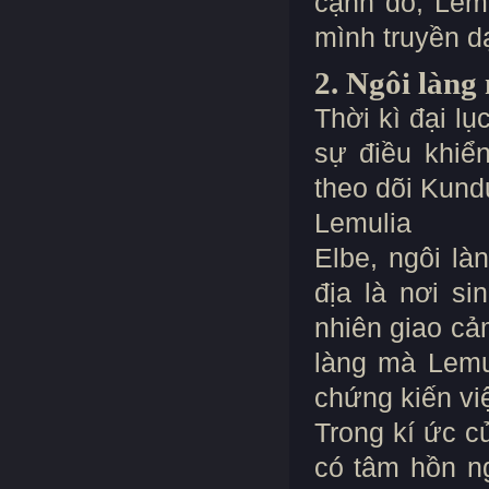
cạnh đó, Lem
mình truyền d
2. Ngôi làng
Thời kì đại l
sự điều khiể
theo dõi Kund
Lemulia
Elbe, ngôi là
địa là nơi s
nhiên giao cả
làng mà Lemul
chứng kiến việ
Trong kí ức c
có tâm hồn ng