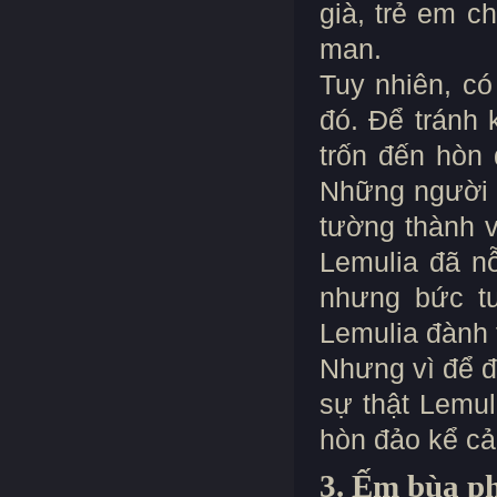
già, trẻ em c
man.
Tuy nhiên, có
đó. Để tránh 
trốn đến hòn
Những người 
tường thành v
Lemulia đã n
nhưng bức t
Lemulia đành 
Nhưng vì để đ
sự thật Lemu
hòn đảo kể cả
3. Ếm bùa p