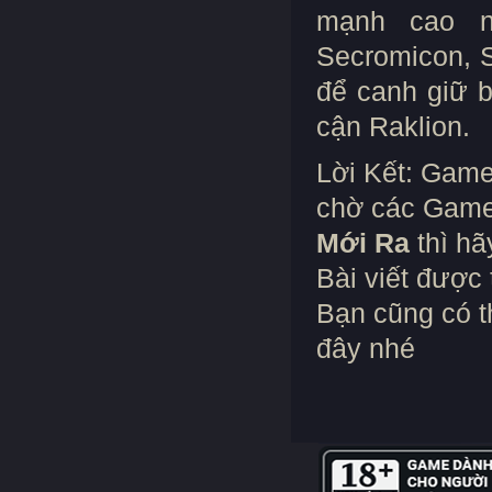
mạnh cao n
Secromicon, S
để canh giữ b
cận Raklion.
Lời Kết: Gam
chờ các Game
Mới Ra
thì hã
Bài viết được
Bạn cũng có t
đây nhé