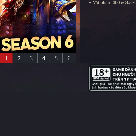
Vật phẩm 380 & Socke
1
2
3
4
5
6