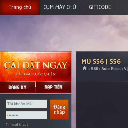
Trang chủ
CỤM MÁY CHỦ
GIFTCODE
MU SS6 | SS6
› SS6 › Auto Reset › 
Tìm mật khẩu?